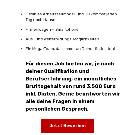
Flexibles Arbeitszeitmodell und Du kommst jeden
Tag nach Hause
Firmenwagen + Smartphone
Aus- und Weiterbildungs-Möglichkeiten
Ein Mega-Team, das immer an Deiner Seite steht
Für diesen Job bieten wir, je nach
deiner Qualifikation und
Berufserfahrung, ein monatliches
Bruttogehalt von rund 3.500 Euro
inkl. Diäten. Gerne beantworten wir
alle deine Fragen in einem
persönlichen Gespräch.
Jetzt Bewerben
Click this link to apply for the job.